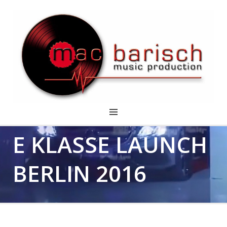
MERCEDES BENZ –
TONSTUDIO IN KARLSRUHE
E KLASSE LAUNCH
– MUSIKPRODUKTION MAC
BARISCH
BERLIN 2016